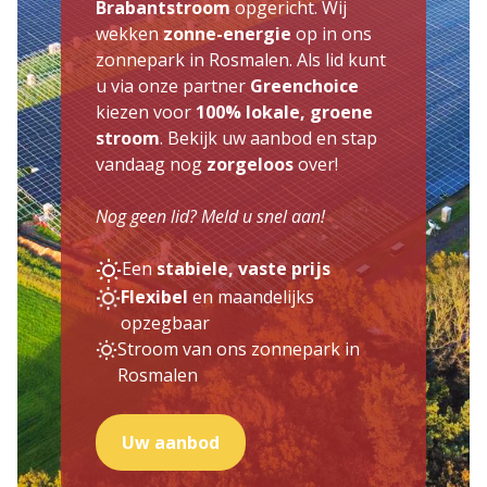
Brabantstroom
opgericht. Wij
wekken
zonne-energie
op in ons
zonnepark in Rosmalen. Als lid kunt
u via onze partner
Greenchoice
kiezen voor
100% lokale, groene
stroom
. Bekijk uw aanbod en stap
vandaag nog
zorgeloos
over!
Nog geen lid? Meld u snel aan!
Een
stabiele, vaste prijs
Flexibel
en maandelijks
opzegbaar
Stroom van ons zonnepark in
Rosmalen
Uw aanbod