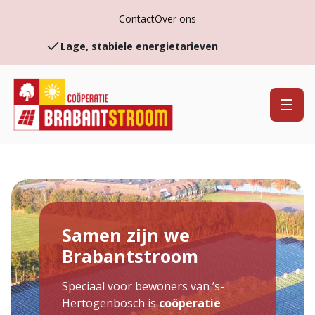
Zonnestroom uit eigen stad
Contact
Over ons
Lage, stabiele energietarieven
U helpt mee aan een schonere toekomst
Bespaar op uw energierekening
Samen zijn we
Brabantstroom
Speciaal voor bewoners van ’s-
Hertogenbosch is
coöperatie